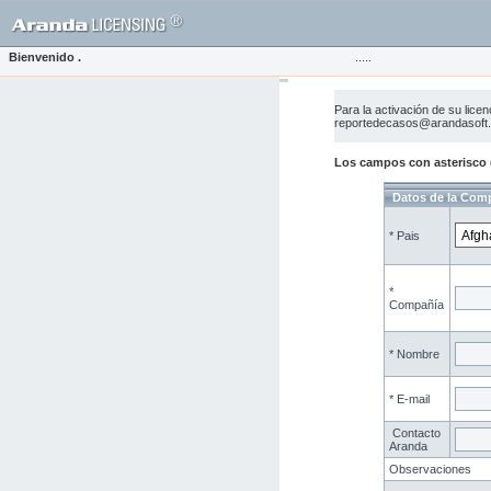
Bienvenido
.
.....
""
Para la activación de su lice
reportedecasos@arandasoft
Los campos con asterisco (
Datos de la Com
* Pais
*
Compañía
* Nombre
* E-mail
Contacto
Aranda
Observaciones