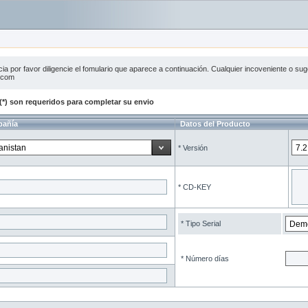
ncia por favor diligencie el fomulario que aparece a continuación. Cualquier incoveniente o su
.com
*) son requeridos para completar su envio
pañía
Datos del Producto
* Versión
* CD-KEY
* Tipo Serial
* Número días